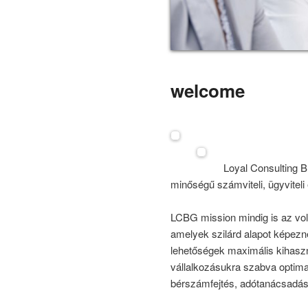
welcome
Loyal Consulting B
minőségű számviteli, ügyviteli
LCBG mission mindig is az volt
amelyek szilárd alapot képezn
lehetőségek maximális kihaszná
vállalkozásukra szabva optimal
bérszámfejtés, adótanácsadás 