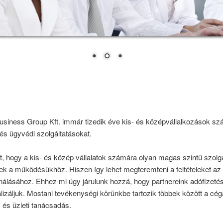
usiness Group Kft. immár tizedik éve kis- és középvállalkozások sz
 és ügyvédi szolgáltatásokat.
, hogy a kis- és közép vállalatok számára olyan magas szintű szolgá
ek a működésükhöz. Hiszen így lehet megteremteni a feltételeket az 
lásához. Ehhez mi úgy járulunk hozzá, hogy partnereink adófizetési 
izáljuk. Mostani tevékenységi körünkbe tartozik többek között a cég
és üzleti tanácsadás.