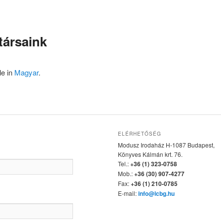
társaink
le in
Magyar
.
ELÉRHETŐSÉG
Modusz Irodaház H-1087 Budapest,
Könyves Kálmán krt. 76.
Tel.:
+36 (1) 323-0758
Mob.:
+36 (30) 907-4277
Fax:
+36 (1) 210-0785
E-mail:
info@lcbg.hu