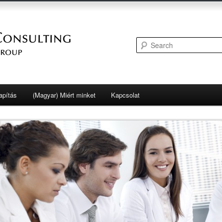
i ügyek, könyvvizgálat
apítás
(Magyar) Miért minket
Kapcsolat