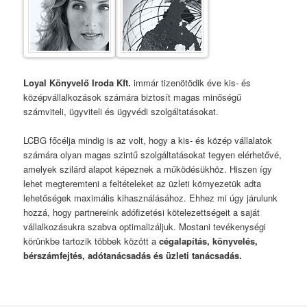
Loyal Könyvelő Iroda Kft.
immár tizenötödik éve kis- és
középvállalkozások számára biztosít magas minőségű
számviteli, ügyviteli és ügyvédi szolgáltatásokat.
LCBG főcélja mindig is az volt, hogy a kis- és közép vállalatok
számára olyan magas szintű szolgáltatásokat tegyen elérhetővé,
amelyek szilárd alapot képeznek a működésükhöz. Hiszen így
lehet megteremteni a feltételeket az üzleti környezetük adta
lehetőségek maximális kihasználásához. Ehhez mi úgy járulunk
hozzá, hogy partnereink adófizetési kötelezettségeit a saját
vállalkozásukra szabva optimalizáljuk. Mostani tevékenységi
körünkbe tartozik többek között a
cégalapítás, könyvelés,
bérszámfejtés, adótanácsadás és üzleti tanácsadás.