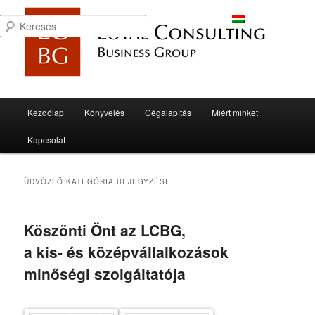
Keresés
Könyvelés, jogi ügyek, könyvvizgálat
Fő menü
Kezdőlap
Könyvelés
Cégalapítás
Miért minket
Tovább az elsődleges tartalomra
Tovább a másodlagos tartalomra
Kapcsolat
ÜDVÖZLŐ
KATEGÓRIA BEJEGYZÉSEI
Köszönti Önt az LCBG,
a kis- és középvállalkozások
minőségi szolgáltatója