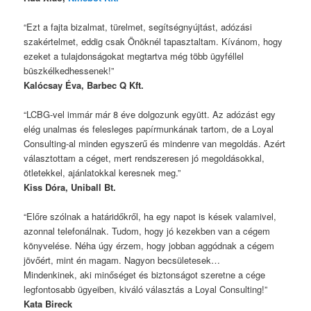
“Ezt a fajta bizalmat, türelmet, segítségnyújtást, adózási
szakértelmet, eddig csak Önöknél tapasztaltam. Kívánom, hogy
ezeket a tulajdonságokat megtartva még több ügyféllel
büszkélkedhessenek!”
Kalócsay Éva, Barbec Q Kft.
“LCBG-vel immár már 8 éve dolgozunk együtt. Az adózást egy
elég unalmas és felesleges papírmunkának tartom, de a Loyal
Consulting-al minden egyszerű és mindenre van megoldás. Azért
választottam a céget, mert rendszeresen jó megoldásokkal,
ötletekkel, ajánlatokkal keresnek meg.”
Kiss Dóra, Uniball Bt.
“Előre szólnak a határidőkről, ha egy napot is kések valamivel,
azonnal telefonálnak. Tudom, hogy jó kezekben van a cégem
könyvelése. Néha úgy érzem, hogy jobban aggódnak a cégem
jövőért, mint én magam. Nagyon becsületesek…
Mindenkinek, aki minőséget és biztonságot szeretne a cége
legfontosabb ügyeiben, kiváló választás a Loyal Consulting!”
Kata Bireck