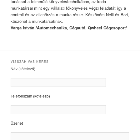
tanácsot a felmerülő könyveléstechnikában, az iroda
munkatársai mint egy vállalati főkönyvelés végzi feladatát így a
controll és az ellenőrzés a munka része. Köszönöm Nelli és Bori,
köszönet a munkatársaknak.
Varga István /Automechanika, Cégautó, Qwheel Cégcsoport/
VISSZAHÍVÁS KÉRÉS
Név (kötelező)
Telefonszám (kötelező)
Üzenet