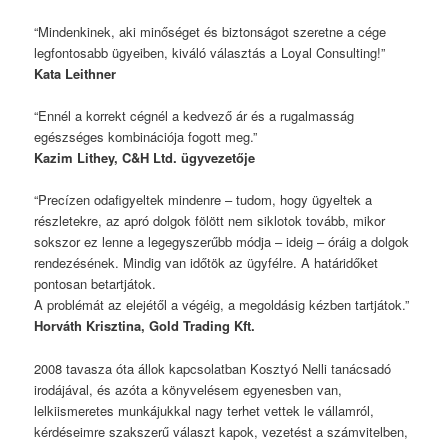
“Mindenkinek, aki minőséget és biztonságot szeretne a cége
legfontosabb ügyeiben, kiváló választás a Loyal Consulting!”
Kata Leithner
“Ennél a korrekt cégnél a kedvező ár és a rugalmasság
egészséges kombinációja fogott meg.”
Kazim Lithey, C&H Ltd. ügyvezetője
“Precízen odafigyeltek mindenre – tudom, hogy ügyeltek a
részletekre, az apró dolgok fölött nem siklotok tovább, mikor
sokszor ez lenne a legegyszerűbb módja – ideig – óráig a dolgok
rendezésének. Mindig van időtök az ügyfélre. A határidőket
pontosan betartjátok.
A problémát az elejétől a végéig, a megoldásig kézben tartjátok.”
Horváth Krisztina, Gold Trading Kft.
2008 tavasza óta állok kapcsolatban Kosztyó Nelli tanácsadó
irodájával, és azóta a könyvelésem egyenesben van,
lelkiismeretes munkájukkal nagy terhet vettek le vállamról,
kérdéseimre szakszerű választ kapok, vezetést a számvitelben,